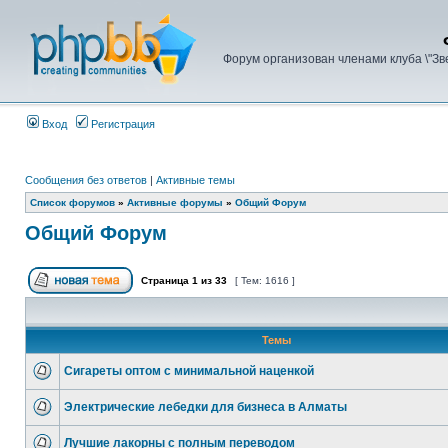
Форум организован членами клуба \"З
Вход
Регистрация
Сообщения без ответов
|
Активные темы
Список форумов
»
Активные форумы
»
Общий Форум
Общий Форум
Страница
1
из
33
[ Тем: 1616 ]
Темы
Сигареты оптом с минимальной наценкой
Электрические лебедки для бизнеса в Алматы
Лучшие лакорны с полным переводом