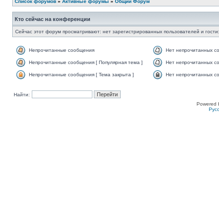
Список форумов
»
Активные форумы
»
Общий Форум
Кто сейчас на конференции
Сейчас этот форум просматривают: нет зарегистрированных пользователей и гости:
Непрочитанные сообщения
Нет непрочитанных с
Непрочитанные сообщения [ Популярная тема ]
Нет непрочитанных со
Непрочитанные сообщения [ Тема закрыта ]
Нет непрочитанных со
Найти:
Powered 
Рус