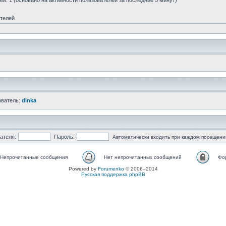
стей: 1 (основано на активности пользователей за последние 5 минут)
ателей
ователь:
dinka
ателя:
Пароль:
Автоматически входить при каждом посещени
Непрочитанные сообщения
Нет непрочитанных сообщений
Фо
Powered by
Forumenko
© 2006–2014
Русская поддержка phpBB