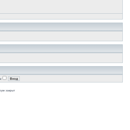
и
рум закрыт