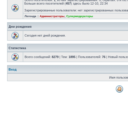
Всего посетителей:
1
, из них зарегистрированных: 0, скрытых: 0 и го
Больше всего посетителей (
457
) здесь было 12-10, 22:34
Зарегистрированные пользователи: нет зарегистрированных пользов
Легенда ::
Администраторы
,
Супермодераторы
Дни рождения
Сегодня нет дней рождения.
Статистика
Всего сообщений:
8279
| Тем:
1895
| Пользователей:
76
| Новый польз
Вход
Имя пользов