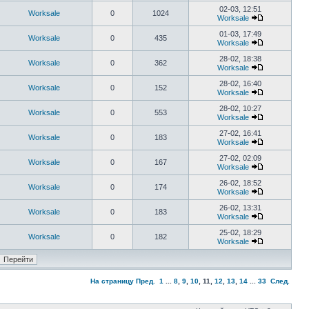
02-03, 12:51
Worksale
0
1024
Worksale
01-03, 17:49
Worksale
0
435
Worksale
28-02, 18:38
Worksale
0
362
Worksale
28-02, 16:40
Worksale
0
152
Worksale
28-02, 10:27
Worksale
0
553
Worksale
27-02, 16:41
Worksale
0
183
Worksale
27-02, 02:09
Worksale
0
167
Worksale
26-02, 18:52
Worksale
0
174
Worksale
26-02, 13:31
Worksale
0
183
Worksale
25-02, 18:29
Worksale
0
182
Worksale
На страницу
Пред.
1
...
8
,
9
,
10
,
11
,
12
,
13
,
14
...
33
След.