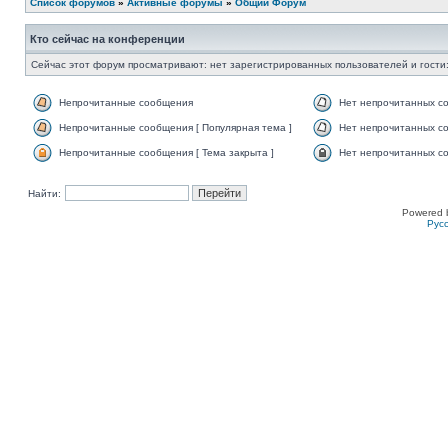
Список форумов
»
Активные форумы
»
Общий Форум
Кто сейчас на конференции
Сейчас этот форум просматривают: нет зарегистрированных пользователей и гости:
Непрочитанные сообщения
Нет непрочитанных с
Непрочитанные сообщения [ Популярная тема ]
Нет непрочитанных со
Непрочитанные сообщения [ Тема закрыта ]
Нет непрочитанных со
Найти:
Powered 
Рус