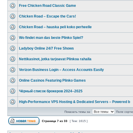
Free Chicken Road Classic Game
Chicken Road – Escape the Cars!
Chicken Road – hauska peli koko perheelle
Wo findet man das beste Plinko Spiel?
Ladyboy Online 24/7 Free Shows
Nettikasinot, jotka tarjoavat Plinkoa rahalla
Verizon Business Login – Access Accounts Easily
Online Casinos Featuring Plinko Games
Чёрный список брокеров 2024–2025
High-Performance VPS Hosting & Dedicated Servers – Powered b
Показать темы за:
Поле сорти
Страница
7
из
33
[ Тем: 1615 ]