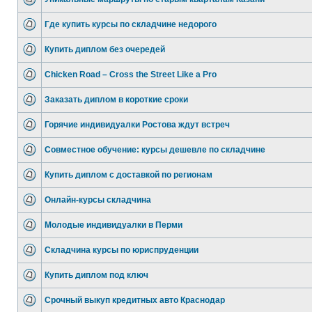
Где купить курсы по складчине недорого
Купить диплом без очередей
Chicken Road – Cross the Street Like a Pro
Заказать диплом в короткие сроки
Горячие индивидуалки Ростова ждут встреч
Совместное обучение: курсы дешевле по складчине
Купить диплом с доставкой по регионам
Онлайн-курсы складчина
Молодые индивидуалки в Перми
Складчина курсы по юриспруденции
Купить диплом под ключ
Срочный выкуп кредитных авто Краснодар