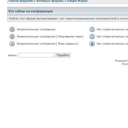
Список форумов
»
Активные форумы
»
Общий Форум
Кто сейчас на конференции
Сейчас этот форум просматривают: нет зарегистрированных пользователей и гости:
Непрочитанные сообщения
Нет непрочитанных с
Непрочитанные сообщения [ Популярная тема ]
Нет непрочитанных со
Непрочитанные сообщения [ Тема закрыта ]
Нет непрочитанных со
Найти:
Powered 
Рус