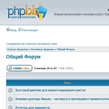
Форум организован членами клуба \"З
Вход
Регистрация
Сообщения без ответов
|
Активные темы
Список форумов
»
Активные форумы
»
Общий Форум
Общий Форум
Страница
18
из
33
[ Тем: 1615 ]
Темы
Быстрый диплом для вашего карьерного роста!
Клиника доктора Линько – эксперты в ортопедии и травматолог
Рулетка для знакомств