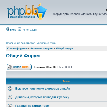
Форум организован членами клуба \"З
Вход
Регистрация
Сообщения без ответов
|
Активные темы
Список форумов
»
Активные форумы
»
Общий Форум
Общий Форум
Страница
20
из
33
[ Тем: 1616 ]
Темы
Быстрое получение дипломов онлайн
Дипломы, которые приводят к успеху
Гадания на картах таро