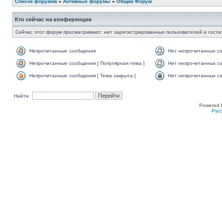
Список форумов
»
Активные форумы
»
Общий Форум
Кто сейчас на конференции
Сейчас этот форум просматривают: нет зарегистрированных пользователей и гости:
Непрочитанные сообщения
Нет непрочитанных с
Непрочитанные сообщения [ Популярная тема ]
Нет непрочитанных со
Непрочитанные сообщения [ Тема закрыта ]
Нет непрочитанных со
Найти:
Powered 
Рус